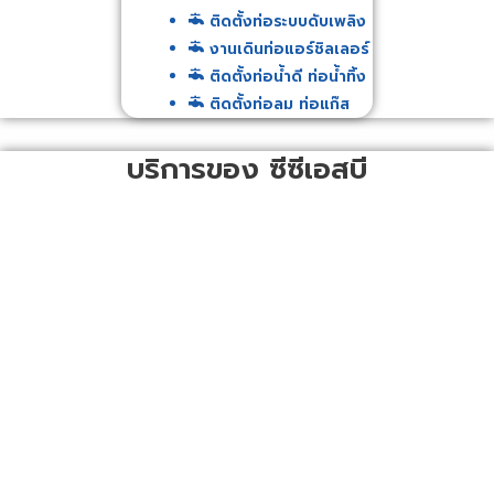
ติดตั้งท่อระบบดับเพลิง
งานเดินท่อแอร์ชิลเลอร์
ติดตั้งท่อน้ำดี ท่อน้ำทิ้ง
ติดตั้งท่อลม ท่อแก๊ส
บริการของ ซีซีเอสบี
องค์กรที่รวมรวมผู้เชี่ยวชาญงานออกแบบ ตรวจสอบ ปรับปรุง
แก้ไข ระบบไฟฟ้าอุตสาหกรรม ติดตั้งระบบแสงสว่าง โดยวิศวกร
และทีมงานผู้เชียวชาญระบบไฟฟ้าแรงสูง หม้อแปลงไฟฟ้า และ
ไฟฟ้าแรงต่ำ ติดตั้งตู้คอนโทรล ระบบกราว์ด ระบบสื่อสาร ระบบ
เตือนภัย และระบบรักษาความปลอดภัย ทุกชนิดทั้งในและนอก
อาคารสำนักงาน ที่พักอาศัย โรงงานอุตสาหกรรมทั่วประเทศ ด้วย
มาตรฐานที่ได้รับการยอมรับจากลูกค้าทั่วไป ซึ่งมีการให้บริการ
หลักๆ ดังนี้