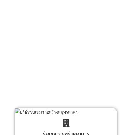
สื่อสาร ระบบเตือน
ภัย และระบบรักษา
ความปลอดภัย ทุก
ชนิดทั้งในและนอก
อาคารสำนักงาน
ที่พักอาศัย โรงงาน
อุตสาหกรรมทั่ว
ประเทศ ด้วย
มาตรฐานที่ได้รับ
การยอมรับจาก
ลูกค้าทั่วไป ซึ่งมี
การให้บริการ
หลักๆ ดังนี้
รับเหมาก่อสร้างอาคาร