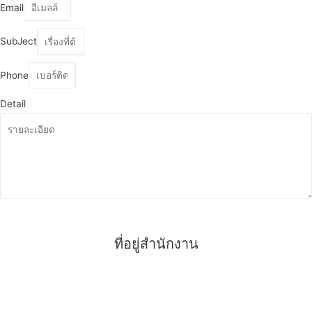
Email
SubJect
Phone
Detail
ส่งรายละเอียด
ที่อยู่สำนักงาน
บริษัท ซีซีเอสบี เอ็นจิเนียริ่ง จำกัด
สำนักงานเลขที่ 78 หมู่ที่ 7 ซอยเพชรเกษม 95 อ้อมน้อย อำเภอ
กระทุ่มแบน จังหวัดสมุทรสาคร 74130